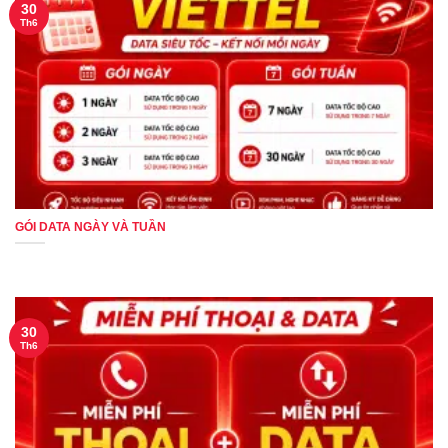
30
Th6
GÓI DATA NGÀY VÀ TUẦN
30
Th6